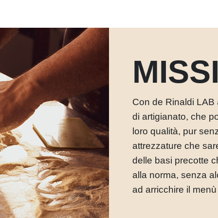
MISS
Con de Rinaldi LAB 
di artigianato, che p
loro qualità, pur se
attrezzature che sare
delle basi precotte 
alla norma, senza al
ad arricchire il menù d