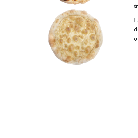
t
L
d
o