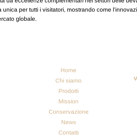
rtata da eccellenze complementari nei settori delle bev
nica per tutti i visitatori, mostrando come l’innovaz
ercato globale.
Home
V
Chi siamo
Prodotti
Mission
Conservazione
News
Contatti